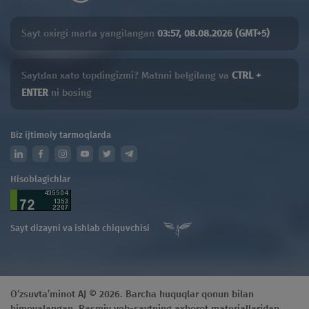
Sayt oxirgi marta yangilangan
03:57, 08.08.2026 (GMT+5)
Saytdan xato topdingizmi? Matnni belgilang va
CTRL +
ENTER
ni bosing
Biz ijtimoiy tarmoqlarda
Hisoblagichlar
Sayt dizayni va ishlab chiquvchisi
O‘zsuvta’minot AJ © 2026. Barcha huquqlar qonun bilan
himoyalangan. Rasmiy veb-saytning axborot materiallaridan