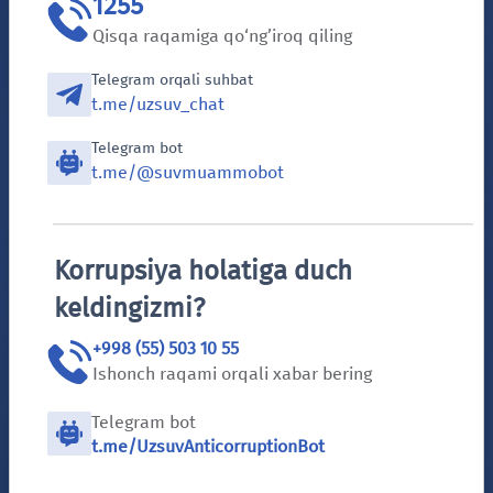
1255
taʼminoti” АJ mutaxassislari tomonidan red tadbirlari
o'tkazildi.
Qisqa raqamiga qo‘ng’iroq qiling
2024-06-05 14:47
Telegram orqali suhbat
t.me/uzsuv_chat
Batafsil
Telegram bot
t.me/@suvmuammobot
Korrupsiya holatiga duch
keldingizmi?
+998 (55) 503 10 55
“Хоразм сув таъминоти” АЖ ичимлик суви ва оқова
сув нархи оширилади
Ishonch raqami orqali xabar bering
2024-05-31 11:07
Telegram bot
t.me/UzsuvAnticorruptionBot
Batafsil