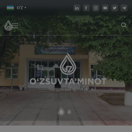
O‘Z
JAMIYAT HAQIDA
AKSIYADORLAR VA
INVESTORLARGA
Umumiy ma'lumot
Aksiyadorlarning umumiy
yig‘ilishi
Rahbariyat
Jamiyatni rivojlantirish
Fuqarolarni qabul qilish
strategiyasi
Tashkiliy tuzilma
Jamiyatning ichki hujjatlari
Tizim tashkilotlari
Jamiyatning biznes reja va