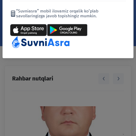
“Suvniasra” mobil ilovamiz orqalik ko‘plab
savollaringizga javob topishingiz mumkin.
Rahbar nutqlari