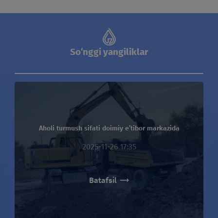
12 55
O‘zbekiston hududida qo‘ng‘iroq bepul
So‘nggi yangiliklar
Aholi turmush sifati doimiy e’tibor markazida
2025-11-26 17:35
Batafsil