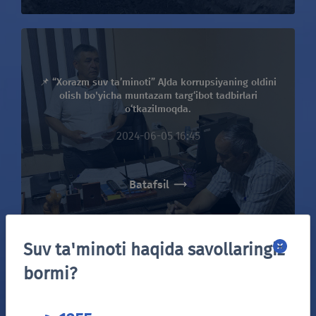
📌 “Xorazm suv ta’minoti” AJda korrupsiyaning oldini
olish bo'yicha muntazam targ‘ibot tadbirlari
o‘tkazilmoqda.
2024-06-05 16:45
Batafsil
Suv ta'minoti haqida savollaringiz
bormi?
📌 Joriy yilning 3-va 4- iyun kunlari “Xorazm suv