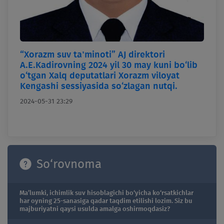
“Xorazm suv ta'minoti” AJ direktori
A.E.Kadirovning 2024 yil 30 may kuni bo‘lib
o‘tgan Xalq deputatlari Xorazm viloyat
Kengashi sessiyasida so‘zlagan nutqi.
2024-05-31 23:29
So‘rovnoma
Ma’lumki, ichimlik suv hisoblagichi bo‘yicha ko‘rsatkichlar
har oyning 25-sanasiga qadar taqdim etilishi lozim. Siz bu
majburiyatni qaysi usulda amalga oshirmoqdasiz?